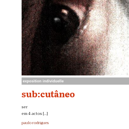
exposition individuelle
sub:cutâneo
ser
em 4 actos [...]
paulo rodrigues