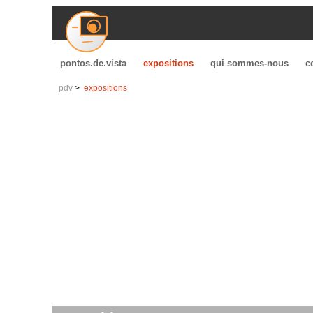
pontos.de.vista
expositions
qui sommes-nous
c
pdv
expositions