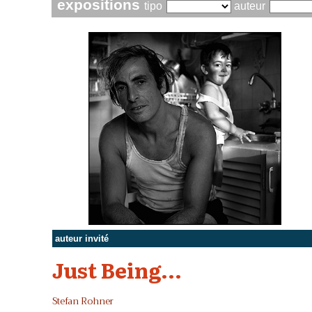
expositions
tipo
auteur
auteur invité
Just Being...
Stefan Rohner