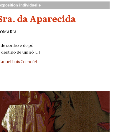
exposition individuelle
Sra. da Aparecida
ROMARIA
 de sonho e de pó
 destino de um só [...]
anuel Luís Cochofel