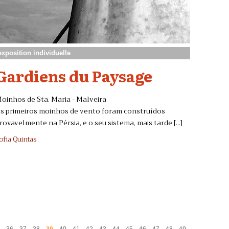
exposition individuelle
Gardiens du Paysage
oinhos de Sta. Maria - Malveira
s primeiros moinhos de vento foram construídos
rovavelmente na Pérsia, e o seu sistema, mais tarde [...]
ofia Quintas
.
.
.
.
.
.
.
.
.
.
.
.
.
.