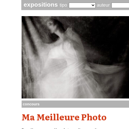
expositions
tipo
auteur
concours
Ma Meilleure Photo