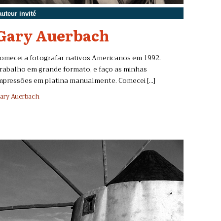
auteur invité
Gary Auerbach
omecei a fotografar nativos Americanos em 1992.
rabalho em grande formato, e faço as minhas
mpressões em platina manualmente. Comecei [...]
ary Auerbach