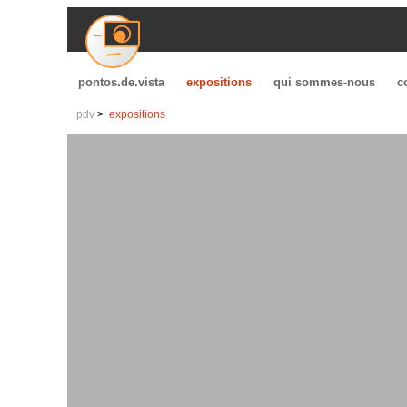
pontos.de.vista
expositions
qui sommes-nous
c
pdv
expositions