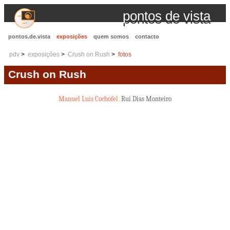
pontos de vista
pontos.de.vista
exposições
quem somos
contacto
pdv
exposições
Crush on Rush
fotos
Crush on Rush
Manuel Luís Cochofel
Rui Dias Monteiro
.