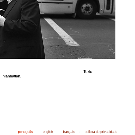
Texto
Manhattan.
português
.
english
.
français
:
política de privacidade