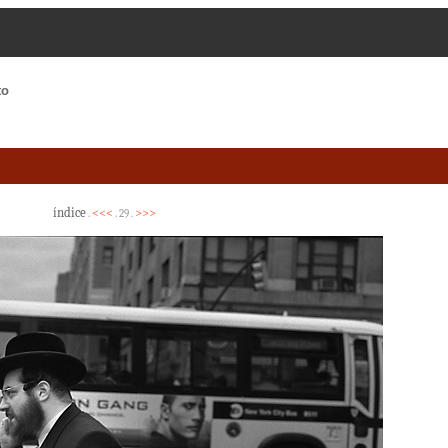
to
índice
<<<
>>>
.
. 29 .