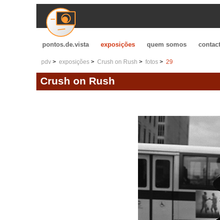
pontos.de.vista
exposições
quem somos
contac
pdv
exposições
Crush on Rush
fotos
29
Crush on Rush