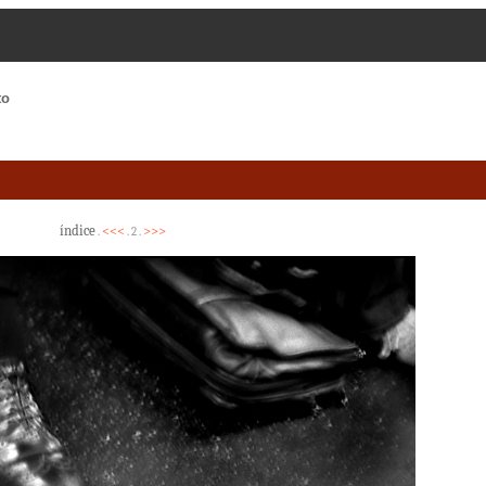
to
índice
<<<
>>>
.
. 2 .