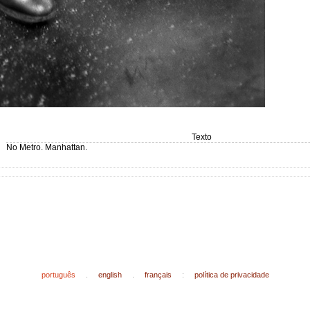
Texto
No Metro. Manhattan.
português
.
english
.
français
:
política de privacidade