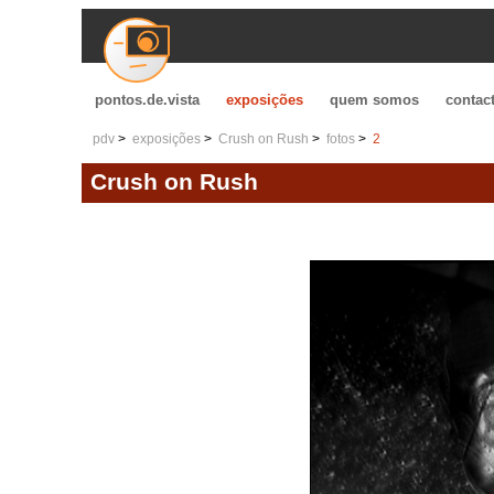
pontos.de.vista
exposições
quem somos
contac
pdv
exposições
Crush on Rush
fotos
2
Crush on Rush