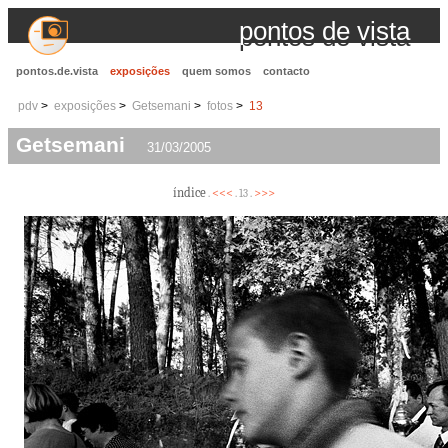
pontos de vista
pontos.de.vista
exposições
quem somos
contacto
pdv
exposições
Getsemani
fotos
13
Getsemani
31/03/2005
índice
<<<
>>>
.
. 13 .