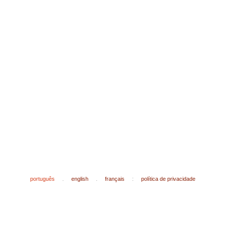
português
.
english
.
français
:
política de privacidade