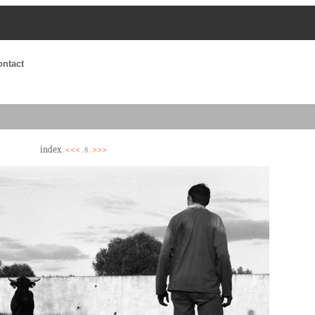
ontact
index
<<<
>>>
.
. 8 .