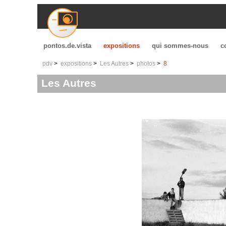
pontos.de.vista
expositions
qui sommes-nous
c
pdv
expositions
Les Autres
photos
8
Les Autres