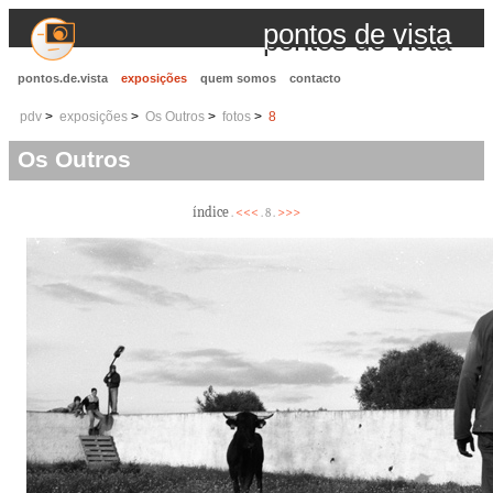
pontos de vista
pontos.de.vista
exposições
quem somos
contacto
pdv
exposições
Os Outros
fotos
8
Os Outros
índice
<<<
>>>
.
. 8 .