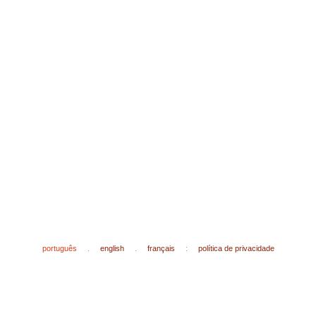
português
.
english
.
français
:
política de privacidade