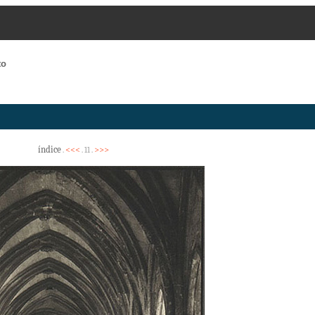
to
índice
<<<
>>>
.
. 11 .