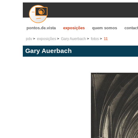
pontos.de.vista
exposições
quem somos
contac
pdv
exposições
Gary Auerbach
fotos
11
Gary Auerbach