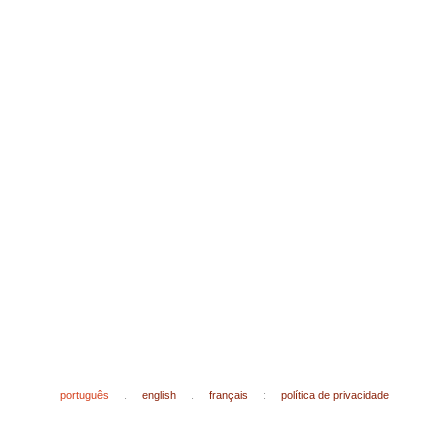
português
.
english
.
français
:
política de privacidade