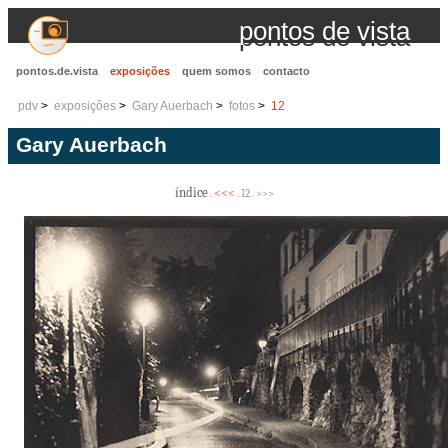
pontos de vista
pontos.de.vista
exposições
quem somos
contacto
pdv
exposições
Gary Auerbach
fotos
12
Gary Auerbach
índice
<<<
.
. 12 . >>>