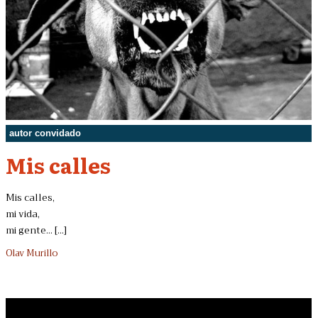
autor convidado
Mis calles
Mis calles,
mi vida,
mi gente... [...]
Olav Murillo