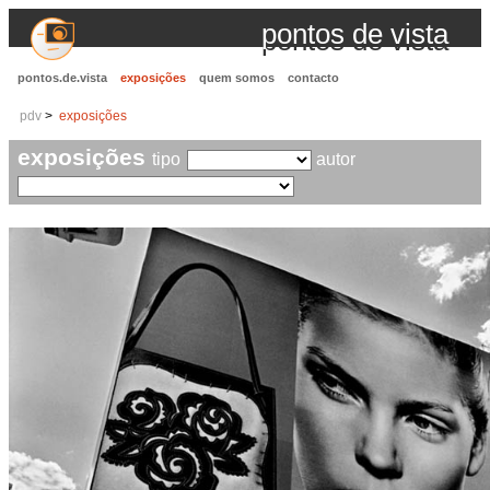
pontos de vista
pontos.de.vista
exposições
quem somos
contacto
pdv
exposições
exposições
tipo
autor