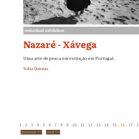
individual exhibition
Nazaré - Xávega
Uma arte de pesca em extinção em Portugal.
Sofia Quintas
.
.
.
.
.
.
.
.
.
.
.
.
.
.
.
.
.
1
2
3
4
5
6
7
8
9
10
11
12
13
14
15
16
17
1
previous <<
next >>