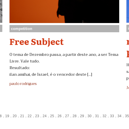
competition
Free Subject
O tema de Dezembro passa, a partir deste ano, a ser Tema
Livre. Vale tudo.
H
Resultado:
s
ilan amihai, de Israel, é o vencedor deste [...]
p
paulo rodrigues
J
.
.
.
.
.
.
.
.
.
.
.
.
.
.
.
.
.
8
19
20
21
22
23
24
25
26
27
28
29
30
31
32
33
34
3