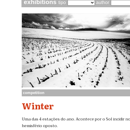
exhibitions
tipo
author
competition
Winter
Uma das 4 estações do ano. Acontece por o Sol incidir n
hemisfério oposto.