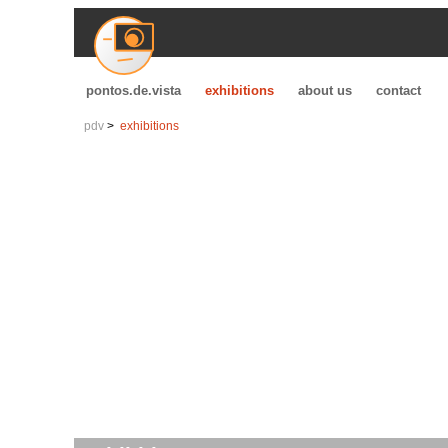
pontos.de.vista
exhibitions
about us
contact
pdv
exhibitions