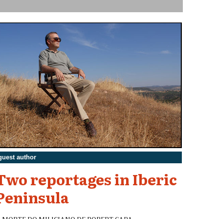
guest author
Two reportages in Iberic
Peninsula