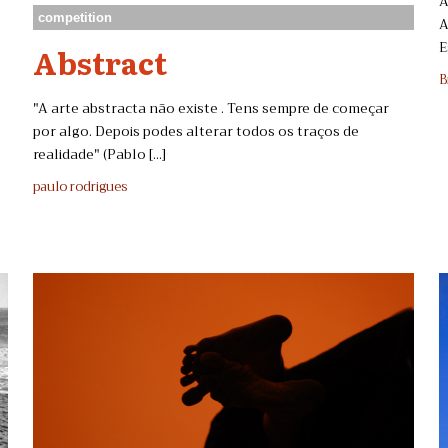
A
competition
A
E
Abstract
B
"A arte abstracta não existe . Tens sempre de começar
por algo. Depois podes alterar todos os traços de
realidade" (Pablo [...]
paulo rodrigues