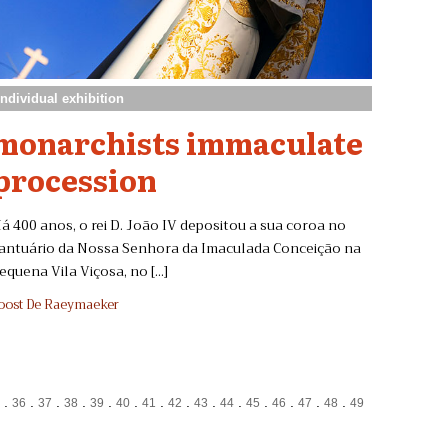
individual exhibition
monarchists immaculate
procession
á 400 anos, o rei D. João IV depositou a sua coroa no
antuário da Nossa Senhora da Imaculada Conceição na
equena Vila Viçosa, no [...]
oost De Raeymaeker
.
.
.
.
.
.
.
.
.
.
.
.
.
.
5
36
37
38
39
40
41
42
43
44
45
46
47
48
49