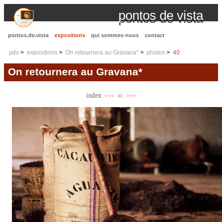
pontos de vista
pontos.de.vista
expositions
qui sommes-nous
contact
pdv
expositions
On retournera au Gravana*
photos
40
On retournera au Gravana*
index
<<<
>>>
.
. 40 .