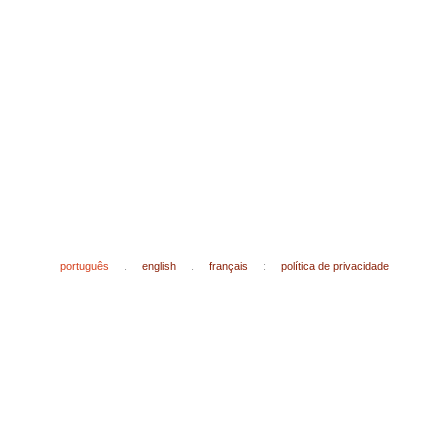
português
.
english
.
français
:
política de privacidade