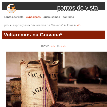
pontos de vista
pontos.de.vista
exposições
quem somos
contacto
pdv
exposições
Voltaremos na Gravana*
fotos
40
Voltaremos na Gravana*
índice
<<<
>>>
.
. 40 .