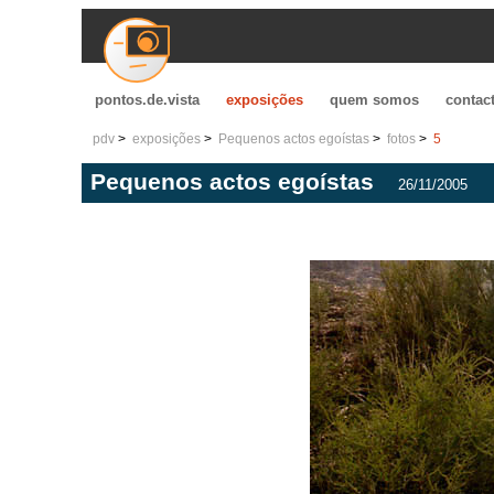
pontos.de.vista
exposições
quem somos
contac
pdv
exposições
Pequenos actos egoístas
fotos
5
Pequenos actos egoístas
26/11/2005