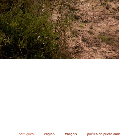
português
.
english
.
français
:
política de privacidade