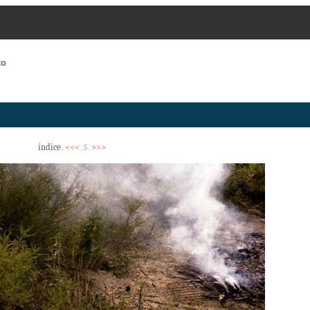
to
índice
<<<
>>>
.
. 5 .