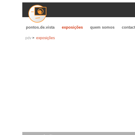
pontos.de.vista
exposições
quem somos
contac
pdv
exposições