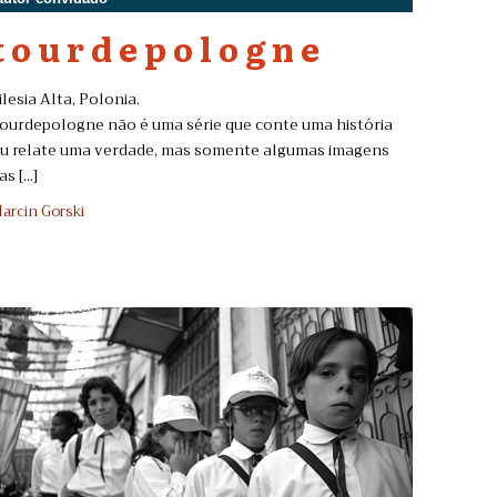
t o u r d e p o l o g n e
ilesia Alta, Polonia.
ourdepologne não é uma série que conte uma história
u relate uma verdade, mas somente algumas imagens
as [...]
arcin Gorski