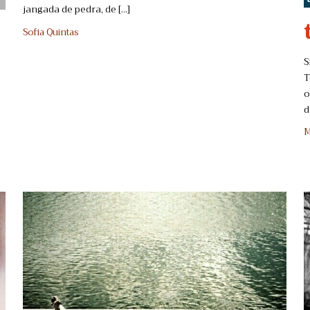
jangada de pedra, de [...]
Sofia Quintas
S
T
o
d
M