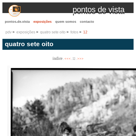
pontos de vista
pontos.de.vista
exposições
quem somos
contacto
pdv
exposições
quatro sete oito
fotos
12
quatro sete oito
índice
<<<
>>>
.
. 12 .