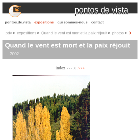
pontos de vista
pontos.de.vista
expositions
qui sommes-nous
contact
pdv
expositions
Quand le vent est mort et la paix réjouit
photos
0
Quand le vent est mort et la paix réjouit
2002
index
>>>
. <<< . 0 .