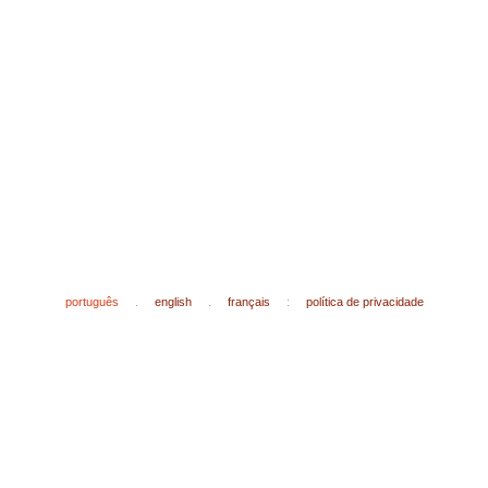
português
.
english
.
français
:
política de privacidade