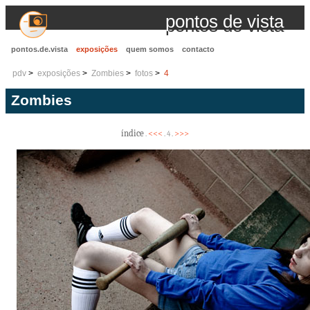
pontos de vista
pontos.de.vista
exposições
quem somos
contacto
pdv
exposições
Zombies
fotos
4
Zombies
índice
<<<
>>>
.
. 4 .