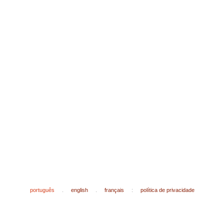
português
.
english
.
français
:
política de privacidade