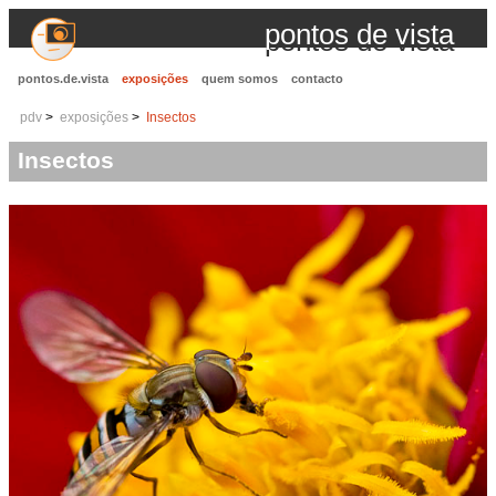
pontos de vista
pontos.de.vista
exposições
quem somos
contacto
pdv
exposições
Insectos
Insectos