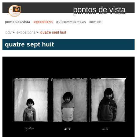
pontos de vista
pontos.de.vista
expositions
qui sommes-nous
contact
pdv
expositions
quatre sept huit
quatre sept huit