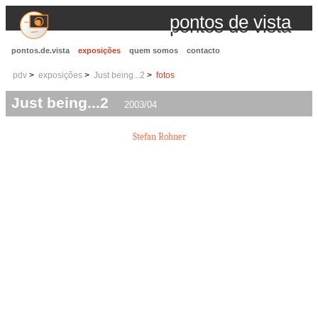
pontos de vista
pontos.de.vista
exposições
quem somos
contacto
pdv
exposições
Just being...2
fotos
Just being...2
2003/04
Stefan Rohner