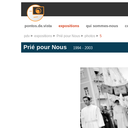
pontos.de.vista
expositions
qui sommes-nous
c
pdv
expositions
Prié pour Nous
photos
5
Prié pour Nous
1994 - 2003