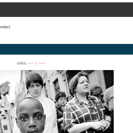
ontact
index
<<<
>>>
.
. 5 .