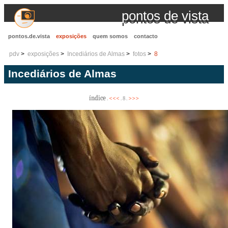
pontos de vista
pontos.de.vista
exposições
quem somos
contacto
pdv
exposições
Incediários de Almas
fotos
8
Incediários de Almas
índice
<<<
>>>
.
. 8 .