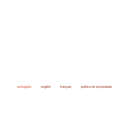
português
.
english
.
français
:
política de privacidade