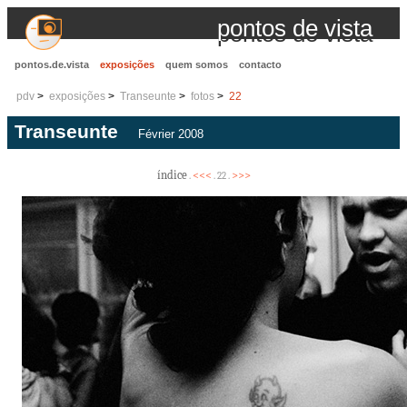
pontos de vista
pontos.de.vista
exposições
quem somos
contacto
pdv
exposições
Transeunte
fotos
22
Transeunte
Février 2008
índice
<<<
>>>
.
. 22 .