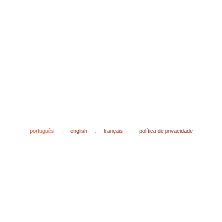
português
.
english
.
français
:
política de privacidade