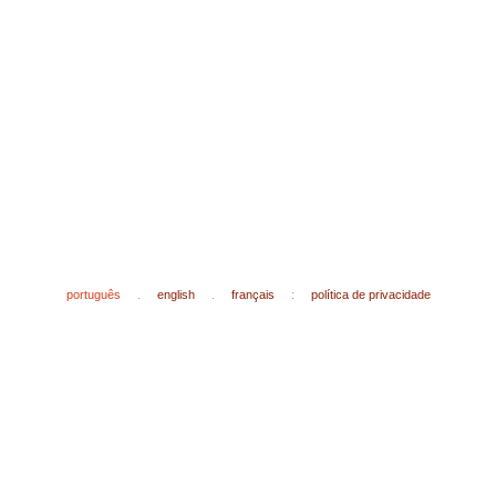
português
.
english
.
français
:
política de privacidade