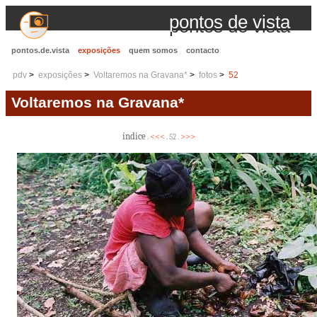
pontos de vista
pontos.de.vista
exposições
quem somos
contacto
pdv
exposições
Voltaremos na Gravana*
fotos
52
Voltaremos na Gravana*
índice
<<<
>>>
.
. 52 .