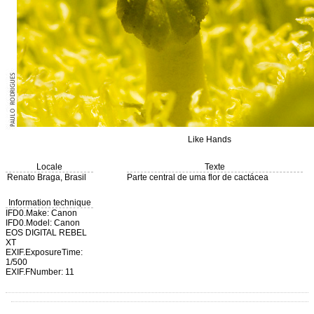
Like Hands
Locale
Texte
Renato Braga, Brasil
Parte central de uma flor de cactácea
Information technique
IFD0.Make: Canon
IFD0.Model: Canon
EOS DIGITAL REBEL
XT
EXIF.ExposureTime:
1/500
EXIF.FNumber: 11