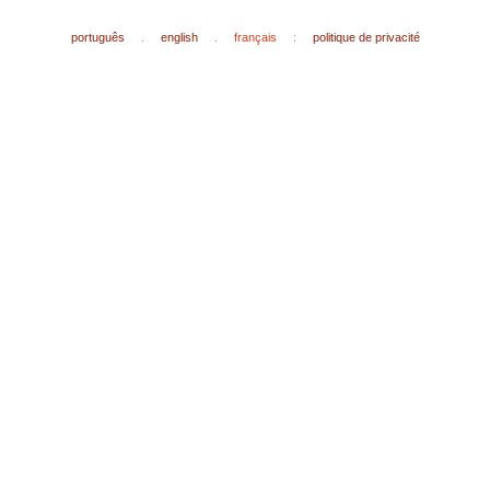
português
.
english
.
français
:
politique de privacité