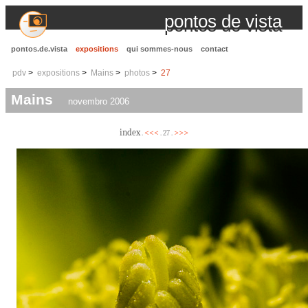
pontos de vista
pontos.de.vista
expositions
qui sommes-nous
contact
pdv
expositions
Mains
photos
27
Mains
novembro 2006
index
<<<
>>>
.
. 27 .