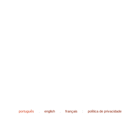
português
.
english
.
français
:
política de privacidade