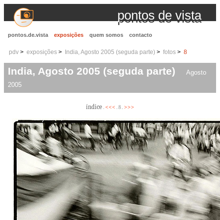
pontos de vista
pontos.de.vista
exposições
quem somos
contacto
pdv
exposições
India, Agosto 2005 (seguda parte)
fotos
8
India, Agosto 2005 (seguda parte)
Agosto
2005
índice
<<<
>>>
.
. 8 .