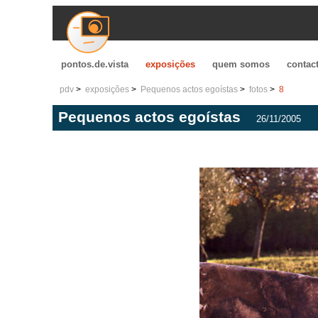
pontos.de.vista
exposições
quem somos
contac
pdv
exposições
Pequenos actos egoístas
fotos
8
Pequenos actos egoístas
26/11/2005