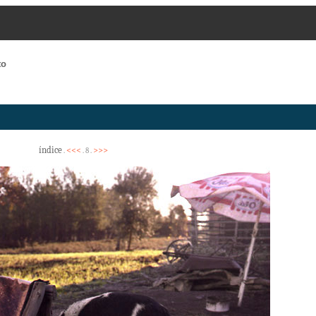
to
índice
<<<
>>>
.
. 8 .