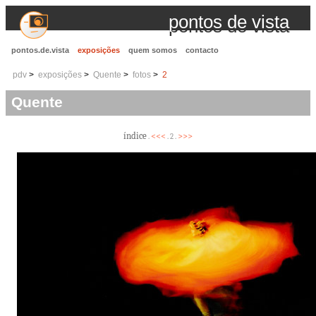
pontos de vista
pontos.de.vista
exposições
quem somos
contacto
pdv
exposições
Quente
fotos
2
Quente
índice
<<<
>>>
.
. 2 .