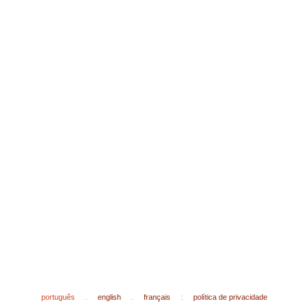
português
.
english
.
français
:
política de privacidade