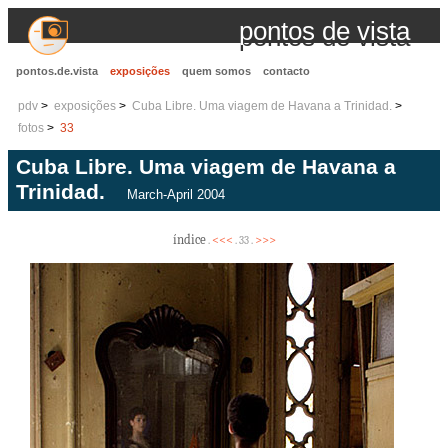
pontos de vista
pontos.de.vista
exposições
quem somos
contacto
pdv
exposições
Cuba Libre. Uma viagem de Havana a Trinidad.
fotos
33
Cuba Libre. Uma viagem de Havana a
Trinidad.
March-April 2004
índice
<<<
>>>
.
. 33 .