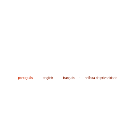
português
.
english
.
français
:
política de privacidade