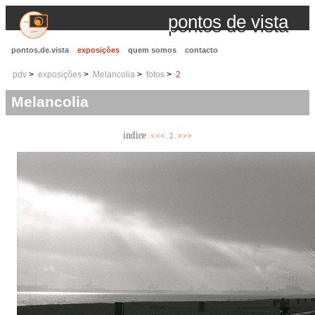
pontos de vista
pontos.de.vista
exposições
quem somos
contacto
pdv
exposições
Melancolia
fotos
2
Melancolia
índice
<<<
>>>
.
. 2 .