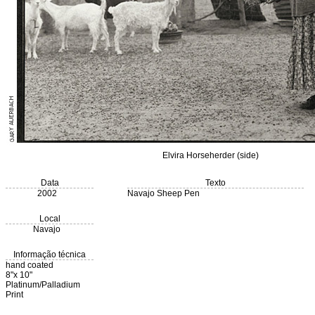
Elvira Horseherder (side)
Data
Texto
2002
Navajo Sheep Pen
Local
Navajo
Informação técnica
hand coated
8"x 10"
Platinum/Palladium
Print