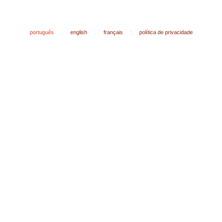
português
.
english
.
français
:
política de privacidade