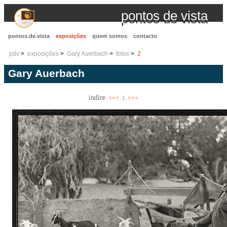
pontos de vista
pontos.de.vista
exposições
quem somos
contacto
pdv
exposições
Gary Auerbach
fotos
2
Gary Auerbach
índice
<<<
>>>
.
. 2 .