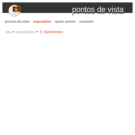
pontos de vista
pontos.de.vista
exposições
quem somos
contacto
pdv
exposições
S. Bartolomeu