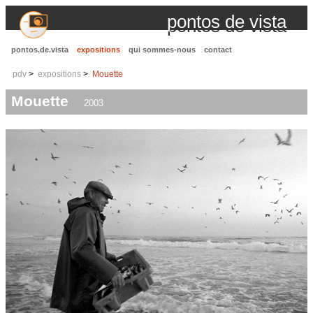
pontos de vista
pontos.de.vista
expositions
qui sommes-nous
contact
pdv
expositions
Mouette
Mouette
2003