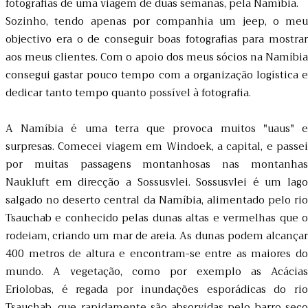
fotografias de uma viagem de duas semanas, pela Namíbia.
Sozinho, tendo apenas por companhia um jeep, o meu
objectivo era o de conseguir boas fotografias para mostrar
aos meus clientes. Com o apoio dos meus sócios na Namíbia
consegui gastar pouco tempo com a organização logística e
dedicar tanto tempo quanto possível à fotografia.
A Namíbia é uma terra que provoca muitos "uaus" e
surpresas. Comecei viagem em Windoek, a capital, e passei
por muitas passagens montanhosas nas montanhas
Naukluft em direcção a Sossusvlei. Sossusvlei é um lago
salgado no deserto central da Namíbia, alimentado pelo rio
Tsauchab e conhecido pelas dunas altas e vermelhas que o
rodeiam, criando um mar de areia. As dunas podem alcançar
400 metros de altura e encontram-se entre as maiores do
mundo. A vegetação, como por exemplo as Acácias
Eriolobas, é regada por inundações esporádicas do rio
Tsauchab, que rapidamente são absorvidas pelo barro seco