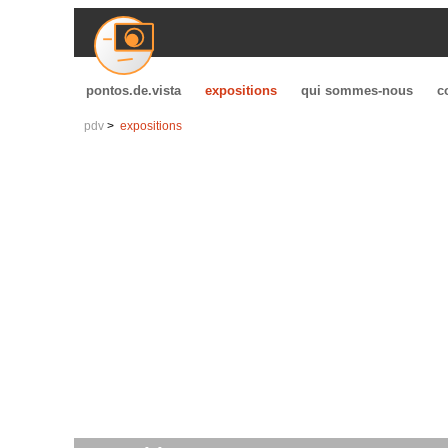
pontos.de.vista
expositions
qui sommes-nous
c
pdv
expositions