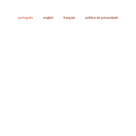
português
.
english
.
français
:
política de privacidade