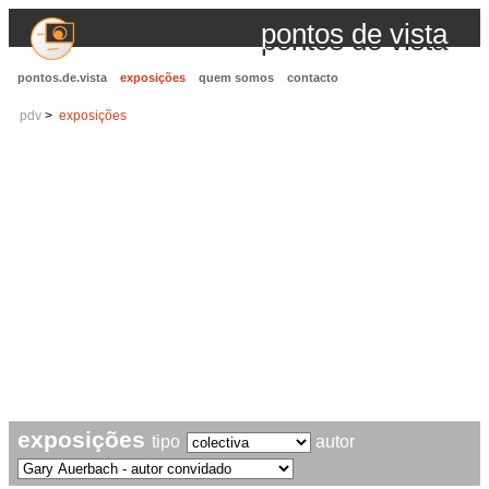
pontos de vista
pontos.de.vista
exposições
quem somos
contacto
pdv
exposições
exposições
tipo
autor