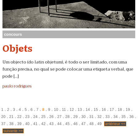
concours
Objets
Um objecto (do latin objetum), é todo o ser limitado, com uma
função precisa, no qual se pode colocar uma etiqueta verbal, que
pode [...]
paulo rodrigues
.
.
.
.
.
.
.
.
.
.
.
.
.
.
.
.
.
.
.
1
2
3
4
5
6
7
8
9
10
11
12
13
14
15
16
17
18
19
.
.
.
.
.
.
.
.
.
.
.
.
.
.
.
.
.
20
21
22
23
24
25
26
27
28
29
30
31
32
33
34
35
36
.
.
.
.
.
.
.
.
.
.
.
.
37
38
39
40
41
42
43
44
45
46
47
48
49
antérieur <<
suivante >>