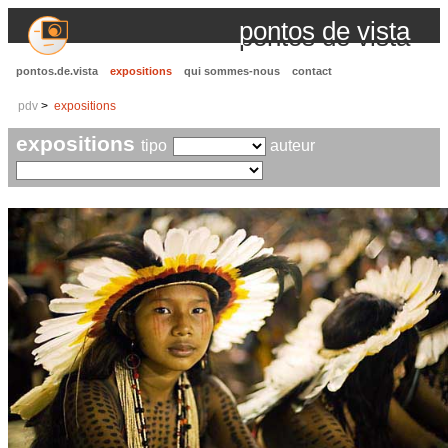
pontos de vista
pontos.de.vista
expositions
qui sommes-nous
contact
pdv
expositions
expositions
tipo
auteur