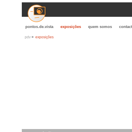
pontos.de.vista
exposições
quem somos
contac
pdv
exposições