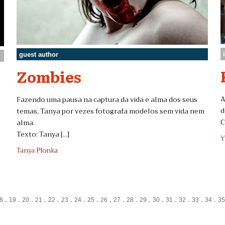
guest author
Zombies
A
Fazendo uma pausa na captura da vida e alma dos seus
d
temas, Tanya por vezes fotografa modelos sem vida nem
C
alma.
Texto: Tanya [...]
Y
Tanya Plonka
.
.
.
.
.
.
.
.
.
.
.
.
.
.
.
.
.
8
19
20
21
22
23
24
25
26
27
28
29
30
31
32
33
34
3