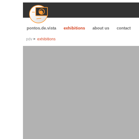
pontos.de.vista
exhibitions
about us
contact
pdv
exhibitions