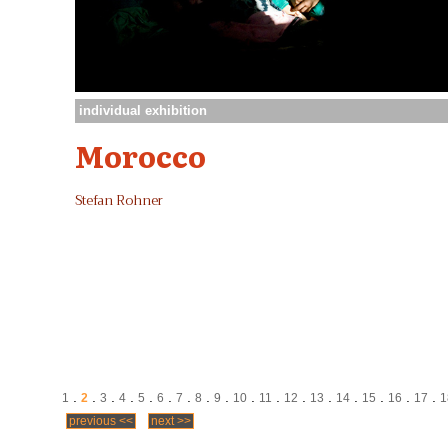
individual exhibition
Morocco
Stefan Rohner
.
.
.
.
.
.
.
.
.
.
.
.
.
.
.
.
.
1
2
3
4
5
6
7
8
9
10
11
12
13
14
15
16
17
1
previous <<
next >>