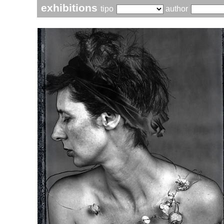
exhibitions
tipo
author