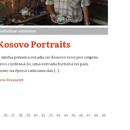
individual exhibition
Kosovo Portraits
 minha primeira estadia no Kosovo teve por origem,
evo confessá-lo, uma entrada fortuíta no país.
omo na época cada uma das [...]
ves Rousselet
.
.
.
.
.
.
.
.
.
.
.
.
.
.
5
36
37
38
39
40
41
42
43
44
45
46
47
48
49