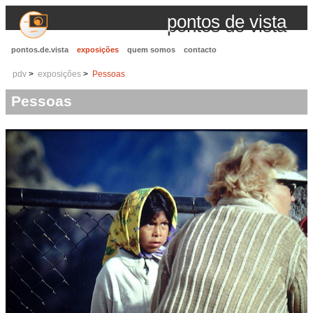
pontos de vista
pontos.de.vista
exposições
quem somos
contacto
pdv
exposições
Pessoas
Pessoas