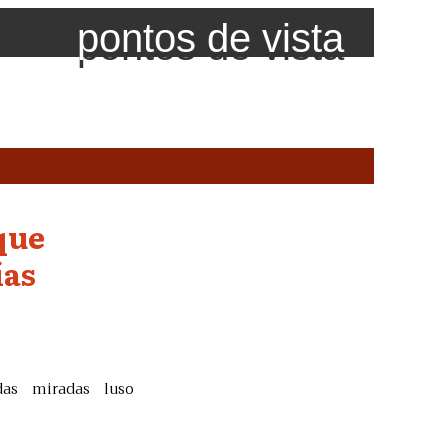
pontos de vista
que
ías
das miradas luso