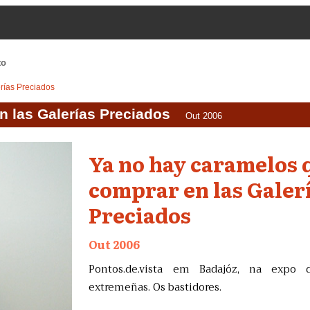
to
rías Preciados
n las Galerías Preciados
Out 2006
Ya no hay caramelos 
comprar en las Galer
Preciados
Out 2006
Pontos.de.vista em Badajóz, na expo 
extremeñas. Os bastidores.